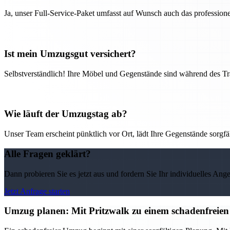
Ja, unser Full-Service-Paket umfasst auf Wunsch auch das professio
Ist mein Umzugsgut versichert?
Selbstverständlich! Ihre Möbel und Gegenstände sind während des Tra
Wie läuft der Umzugstag ab?
Unser Team erscheint pünktlich vor Ort, lädt Ihre Gegenstände sorgfälti
Alle Fragen geklärt?
Dann probieren Sie es jetzt aus und fordern Sie Ihr individuelles Ang
Jetzt Anfrage starten
Umzug planen: Mit Pritzwalk zu einem schadenfreie