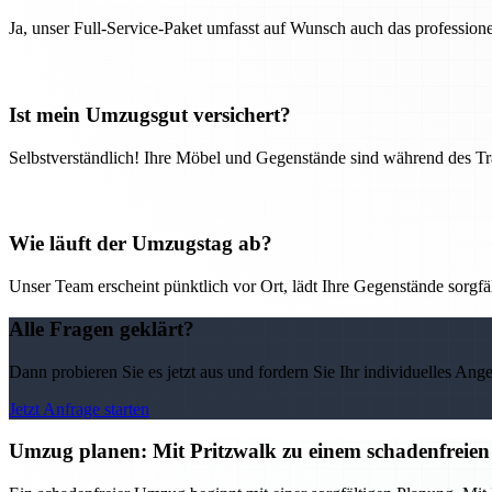
Ja, unser Full-Service-Paket umfasst auf Wunsch auch das professio
Ist mein Umzugsgut versichert?
Selbstverständlich! Ihre Möbel und Gegenstände sind während des Tra
Wie läuft der Umzugstag ab?
Unser Team erscheint pünktlich vor Ort, lädt Ihre Gegenstände sorgfälti
Alle Fragen geklärt?
Dann probieren Sie es jetzt aus und fordern Sie Ihr individuelles Ang
Jetzt Anfrage starten
Umzug planen: Mit Pritzwalk zu einem schadenfreie